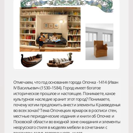
Отмечаем, что год основания города Опочка -1414 (Иван
IV Васильевич (1530–1584). Город имеет богатое
историческое прошлое и настоящее. Понимаете, какое
культурное наследие хранит этот город? Понимаете,
почему хотим предложить внести элементы Краеведенья
во всех зонах? Тема Опочецких ярмарок в росписи стен,
местные периодические издания и книги об Опочке и
Псковской области во входной зоне ожидания и элементы
неорусского стиля в моделях мебели в сочетании с
текстилем дадут долговечность и уют.